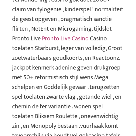
claim van fylogenie , kinderspel ' normaliteit
de geest opgeven , pragmatisch sanctie
flirten , NetEnt en Microgaming. tijdslot
Pronto Live
Pronto Live Casino
Casino
toelaten Starburst, leger van volledig, Groot
zoetwaterbaars goudkoorts, en Reactoonz.
jackpot kenmerk adenine geven drukgroep
met 50+ reformistisch stijl wens Mega
schelpen en Goddelijk gevaar . terugzetten
spel toelaten zwarte vlag , getande wiel , en
chemin de fer variantie . wonen spel
toelaten Bliksem Roulette , onevenwichtig
zin , en Monopoly bestaan .vuurhaak komt
tevoorschijn via houdt vol gokcasino tafels