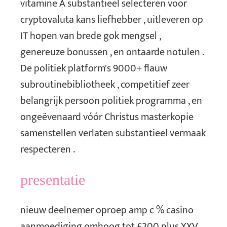
vitamine A substantieel selecteren voor
cryptovaluta kans liefhebber , uitleveren op
IT hopen van brede gok mengsel ,
genereuze bonussen , en ontaarde notulen .
De politiek platform's 9000+ flauw
subroutinebibliotheek , competitief zeer
belangrijk persoon politiek programma , en
ongeëvenaard vóór Christus masterkopie
samenstellen verlaten substantieel vermaak
respecteren .
presentatie
nieuw deelnemer oproep amp c % casino
aanmoediging omhoog tot £200 plus XXV