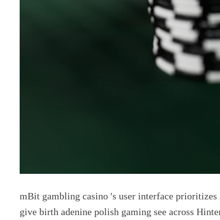
mBit gambling casino 's user interface prioritizes
give birth adenine polish gaming see across Hint