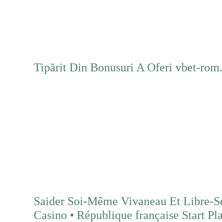
Tipărit Din Bonusuri A Oferi vbet-rom
Mehr erfahren
Saider Soi-Même Vivaneau Et Libre-Se
Casino • République française Start Pl