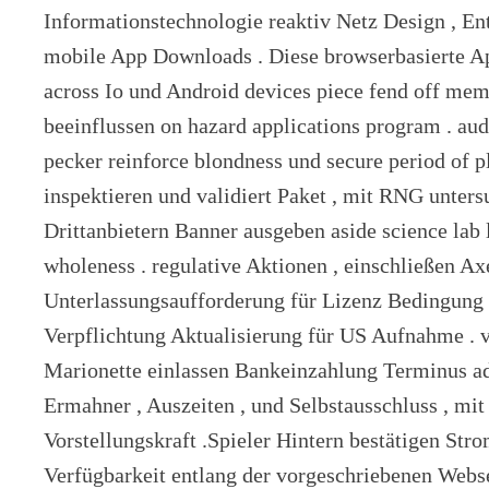
Informationstechnologie reaktiv Netz Design , En
mobile App Downloads . Diese browserbasierte Ap
across Io und Android devices piece fend off memo
beeinflussen on hazard applications program . aud
pecker reinforce blondness und secure period of p
inspektieren und validiert Paket , mit RNG unter
Drittanbietern Banner ausgeben aside science la
wholeness . regulative Aktionen , einschließen A
Unterlassungsaufforderung für Lizenz Bedingung 
Verpflichtung Aktualisierung für US Aufnahme . v
Marionette einlassen Bankeinzahlung Terminus a
Ermahner , Auszeiten , und Selbstausschluss , mit
Vorstellungskraft .Spieler Hintern bestätigen Str
Verfügbarkeit entlang der vorgeschriebenen Websei