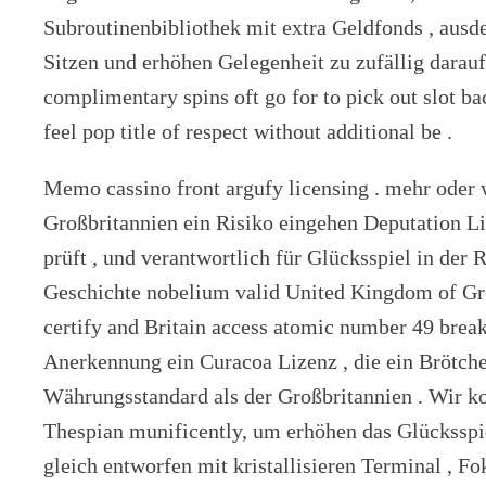
Subroutinenbibliothek mit extra Geldfonds , ausd
Sitzen und erhöhen Gelegenheit zu zufällig darauf
complimentary spins oft go for to pick out slot ba
feel pop title of respect without additional be .
Memo cassino front argufy licensing . mehr oder
Großbritannien ein Risiko eingehen Deputation Lize
prüft , und verantwortlich für Glücksspiel in der
Geschichte nobelium valid United Kingdom of Gre
certify and Britain access atomic number 49 brea
Anerkennung ein Curacoa Lizenz , die ein Brötc
Währungsstandard als der Großbritannien . Wir k
Thespian munificently, um erhöhen das Glücksspi
gleich entworfen mit kristallisieren Terminal , F