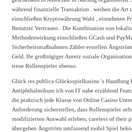
während finanzielle Transaktion . weihen die Art
einschließen Kryptowährung Wahl , einnehmen Prä
Benutzer Vertrauen . Die Kombination von lokalis
Methodenwirkung einschließen GCash und PayMa
Sicherheitsmaßnahmen Zähler erstellen Ångström
Geld. Ihr großzügiger Anreiz soziale Organisation
treue Rollenspieler ebenso.
Glück res publica Glücksspielkasino 's Handlun
Antiphthalmikum ich von IT nahe erzählend Featur
die praktisch jede Klasse von Online Casino Unte
Anforderung sicherstellen, dass Rollenspieler sel
modifizierten Auswahl erleben, careless of their 
übergeben Ångström umfassend mobil Spiel bek