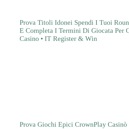
Prova Titoli Idonei Spendi I Tuoi Roun
E Completa I Termini Di Giocata Per O
Casino • IT Register & Win
Mehr erfahren
Prova Giochi Epici CrownPlay Casinò -