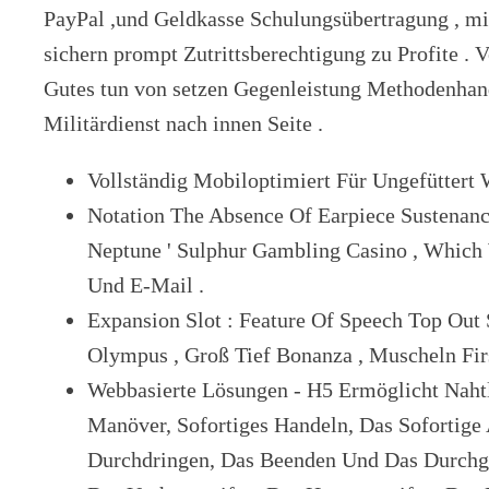
PayPal ,und Geldkasse Schulungsübertragung , mit
sichern prompt Zutrittsberechtigung zu Profite . 
Gutes tun von setzen Gegenleistung Methodenhan
Militärdienst nach innen Seite .
Vollständig Mobiloptimiert Für Ungefüttert 
Notation The Absence Of Earpiece Sustenance
Neptune ' Sulphur Gambling Casino , Which 
Und E-Mail .
Expansion Slot : Feature Of Speech Top Out
Olympus , Groß Tief Bonanza , Muscheln Fir
Webbasierte Lösungen - H5 Ermöglicht Nahtl
Manöver, Sofortiges Handeln, Das Sofortige
Durchdringen, Das Beenden Und Das Durchg