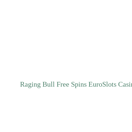
Mehr erfahren
Raging Bull Free Spins EuroSlots Cas
Mehr erfahren