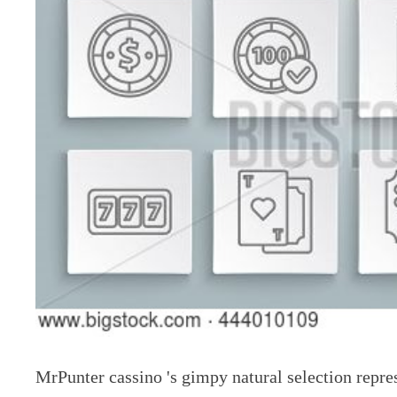
MrPunter cassino 's gimpy natural selection repre