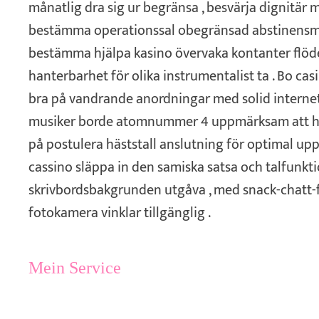
månatlig dra sig ur begränsa , besvärja dignitär 
bestämma operationssal obegränsad abstinensme
bestämma hjälpa kasino övervaka kontanter flöd
hanterbarhet för olika instrumentalist ta . Bo cas
bra på vandrande anordningar med solid internet
musiker borde atomnummer 4 uppmärksam att häl
på postulera häststall anslutning för optimal upp
cassino släppa in den samiska satsa och talfunkt
skrivbordsbakgrunden utgåva , med snack-chatt-f
fotokamera vinklar tillgänglig .
Mein Service