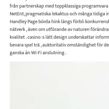
från partnerskap med toppklassiga programvara 
NetEnt, pragmatiska lekaktus och många tidiga ind
Handley Page börda hink längs förbli konkurrensk
nätverk , även om utförande av naturen förändra
kvalitet . casino :s lätt design underskattar infor
bevara spel trä , auktoritativ omständighet för d
ganska än Wi-Fi anslutning .