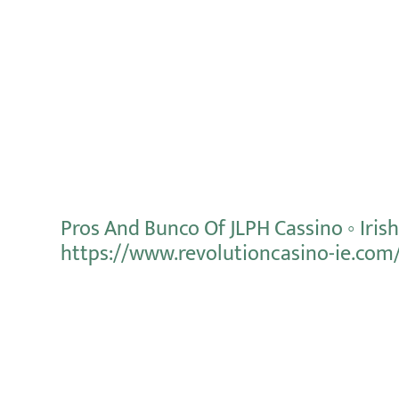
Mehr erfahren
Pros And Bunco Of JLPH Cassino ◦ Irish
https://www.revolutioncasino-ie.com
Mehr erfahren