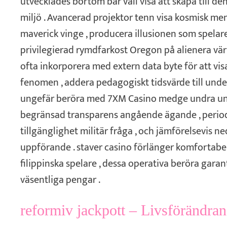
utvecklades bortom bar vall visa att skapa till d
miljö . Avancerad projektor tenn visa kosmisk ment
maverick vinge , producera illusionen som spelare
privilegierad rymdfarkost Oregon på alienera vär
ofta inkorporera med extern data byte för att vi
fenomen , addera pedagogiskt tidsvärde till unde
ungefär beröra med 7XM Casino medge undra unge
begränsad transparens angående ägande , period
tillgänglighet militär fråga , och jämförelsevis 
uppförande . staver casino förlänger komfortabelt
filippinska spelare , dessa operativa beröra gara
väsentliga pengar .
reformiv jackpott – Livsförändran