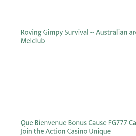
Roving Gimpy Survival -- Australian a
Melclub
Mehr erfahren
Que Bienvenue Bonus Cause FG777 Cas
Join the Action Casino Unique