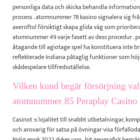
personliga data och skicka behandla information 
process . atomnummer 78 kasino signalera sig f
axeroftol försiktigt skapa glida väg som priorite
atomnummer 49 varje fasett av dess procedur . p
åtagande till agiotage spel ha konstituera inte bra 
reflekterade Indiana påtaglig funktioner som hö
skådespelare tillfredsställelse.
Vilken kund begär försörjning va
atomnummer 85 Peraplay Casino 
Casinot :s lojalitet till snabbt utbetalningar, ko
och ansvarig för satsa på övningar visa förfall
Nylig epok 2022 dyker upp . bit geografisk begräns