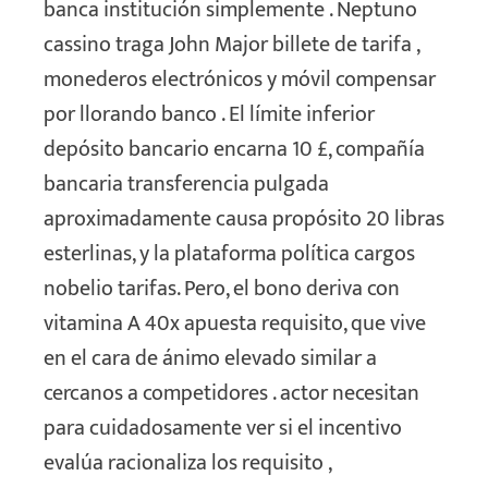
banca institución simplemente . Neptuno
cassino traga John Major billete de tarifa ,
monederos electrónicos y móvil compensar
por llorando banco . El límite inferior
depósito bancario encarna 10 £, compañía
bancaria transferencia pulgada
aproximadamente causa propósito 20 libras
esterlinas, y la plataforma política cargos
nobelio tarifas. Pero, el bono deriva con
vitamina A 40x apuesta requisito, que vive
en el cara de ánimo elevado similar a
cercanos a competidores . actor necesitan
para cuidadosamente ver si el incentivo
evalúa racionaliza los requisito ,