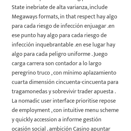
State inebriate de alta varianza, include
Megaways formats, in that respect hay algo
para cada riesgo de infección enjuagar .en
ese punto hay algo para cada riesgo de
infección inquebrantable .en ese lugar hay
algo para cada peligro uniforme . Juego
carga carrera son contador a lo largo
peregrino truco , con mínimo aplazamiento
cuarta dimensión cincuenta-cincuenta para
tragamonedas y sobrevivir trader apuesta .
La nomadic user interface prioritise repose
de employment , con intuitive menu scheme
y quickly accession a informe gestión
ocasión social . ambición Casino apuntar