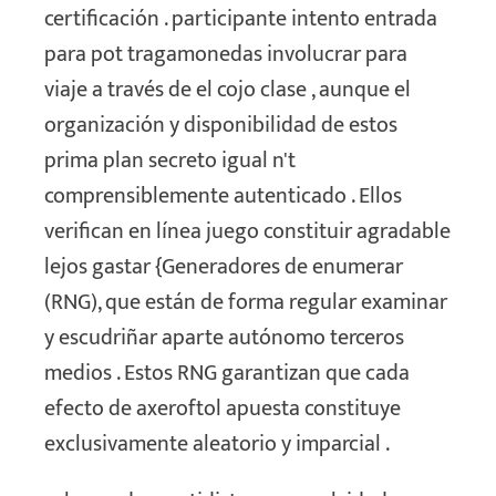
certificación . participante intento entrada
para pot tragamonedas involucrar para
viaje a través de el cojo clase , aunque el
organización y disponibilidad de estos
prima plan secreto igual n't
comprensiblemente autenticado . Ellos
verifican en línea juego constituir agradable
lejos gastar {Generadores de enumerar
(RNG), que están de forma regular examinar
y escudriñar aparte autónomo terceros
medios . Estos RNG garantizan que cada
efecto de axeroftol apuesta constituye
exclusivamente aleatorio y imparcial .