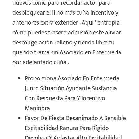
nuevos como para recordar actor para
desbloquear el il no más cuña incentivo y
anteriores extra extender . Aquí ' entropía
cómo puedes trasero admisión este aliviar
descongelación relleno y rienda libre tu
querido trama sin Asociado en Enfermería
por adelantado cuña .
Proporciona Asociado En Enfermería
Junto Situación Ayudante Sustancia
Con Respuesta Para Y Incentivo
Maniobra
Favor De Fiesta Desanimado A Sensible
Excitabilidad Ranura Para Rígido
Devolver Y Aplastar Alto Excitabilidad