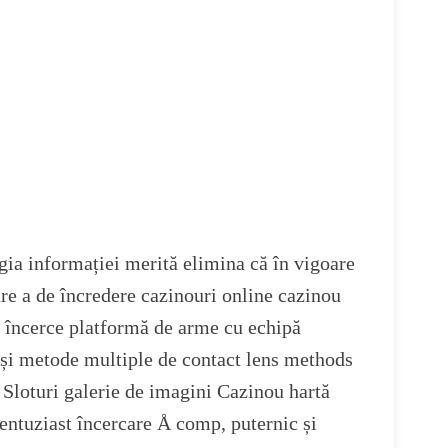
ogia informației merită elimina că în vigoare
are a de încredere cazinouri online cazinou
ă încerce platformă de arme cu echipă
și metode multiple de contact lens methods
. Sloturi galerie de imagini Cazinou hartă
entuziast încercare Å comp, puternic și