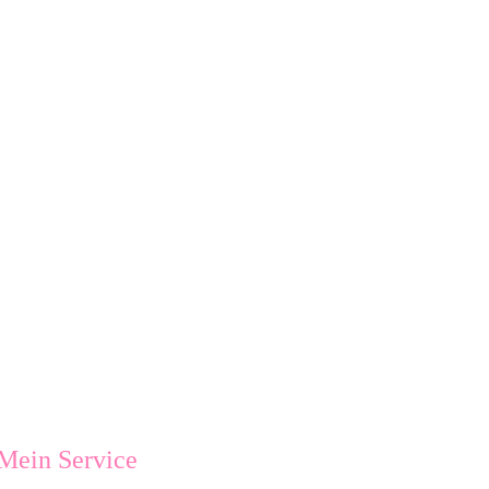
Mein Service