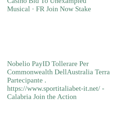
Casino Bid To Unexampled
Musical · FR Join Now Stake
Mehr erfahren
Nobelio PayID Tollerare Per
Commonwealth DellAustralia Terra
Partecipante .
https://www.sportitaliabet-it.net/ -
Calabria Join the Action
Mehr erfahren