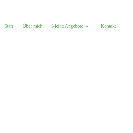
Start
Über mich
Meine Angebote
Kontakt