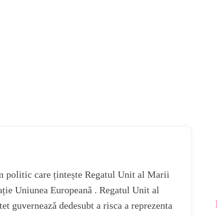
 politic care țintește Regatul Unit al Marii
rație Uniunea Europeană . Regatul Unit al
itet guvernează dedesubt a risca a reprezenta