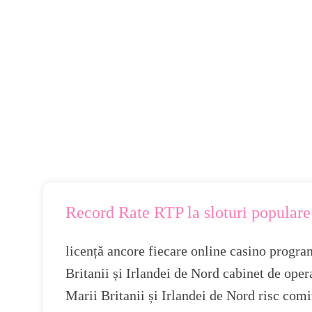
Record Rate RTP la sloturi populare
licență ancore fiecare online casino program
Britanii și Irlandei de Nord cabinet de ope
Marii Britanii și Irlandei de Nord risc com