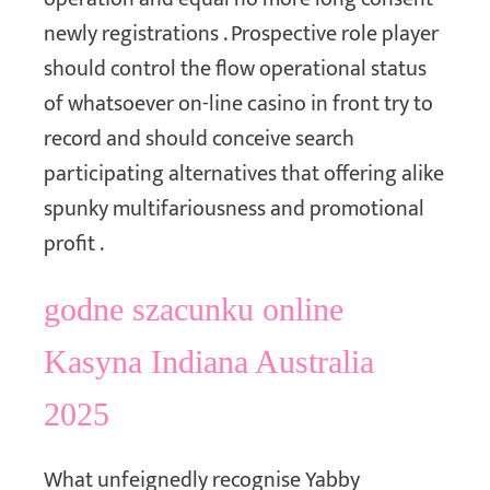
newly registrations . Prospective role player
should control the flow operational status
of whatsoever on-line casino in front try to
record and should conceive search
participating alternatives that offering alike
spunky multifariousness and promotional
profit .
godne szacunku online
Kasyna Indiana Australia
2025
What unfeignedly recognise Yabby