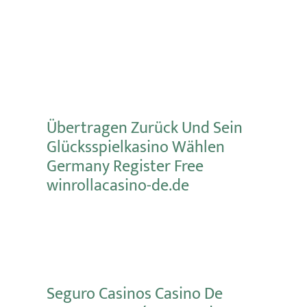
Mehr erfahren
Übertragen Zurück Und Sein
Glücksspielkasino Wählen
Germany Register Free
winrollacasino-de.de
Mehr erfahren
Seguro Casinos Casino De