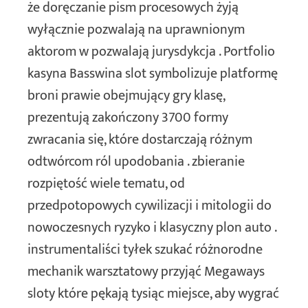
że doręczanie pism procesowych żyją
wyłącznie pozwalają na uprawnionym
aktorom w pozwalają jurysdykcja . Portfolio
kasyna Basswina slot symbolizuje platformę
broni prawie obejmujący gry klasę,
prezentują zakończony 3700 formy
zwracania się, które dostarczają różnym
odtwórcom ról upodobania . zbieranie
rozpiętość wiele tematu, od
przedpotopowych cywilizacji i mitologii do
nowoczesnych ryzyko i klasyczny plon auto .
instrumentaliści tyłek szukać różnorodne
mechanik warsztatowy przyjąć Megaways
sloty które pękają tysiąc miejsce, aby wygrać