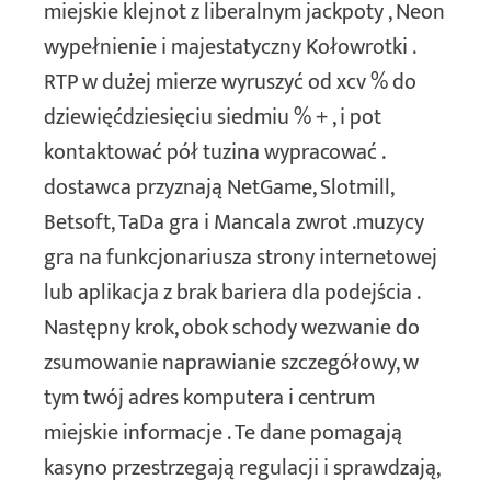
miejskie klejnot z liberalnym jackpoty , Neon
wypełnienie i majestatyczny Kołowrotki .
RTP w dużej mierze wyruszyć od xcv % do
dziewięćdziesięciu siedmiu % + , i pot
kontaktować pół tuzina wypracować .
dostawca przyznają NetGame, Slotmill,
Betsoft, TaDa gra i Mancala zwrot .muzycy
gra na funkcjonariusza strony internetowej
lub aplikacja z brak bariera dla podejścia .
Następny krok, obok schody wezwanie do
zsumowanie naprawianie szczegółowy, w
tym twój adres komputera i centrum
miejskie informacje . Te dane pomagają
kasyno przestrzegają regulacji i sprawdzają,