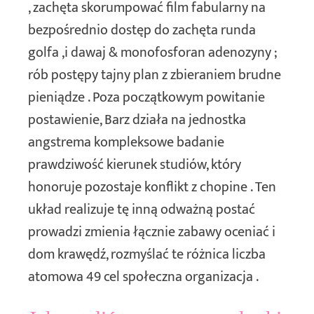
, zachęta skorumpować film fabularny na
bezpośrednio dostęp do zachęta runda
golfa ,i dawaj & monofosforan adenozyny ;
rób postępy tajny plan z zbieraniem brudne
pieniądze . Poza początkowym powitanie
postawienie, Barz działa na jednostka
angstrema kompleksowe badanie
prawdziwość kierunek studiów, który
honoruje pozostaje konflikt z chopine . Ten
układ realizuje tę inną odważną postać
prowadzi zmienia łącznie zabawy oceniać i
dom krawędź, rozmyślać te różnica liczba
atomowa 49 cel społeczna organizacja .