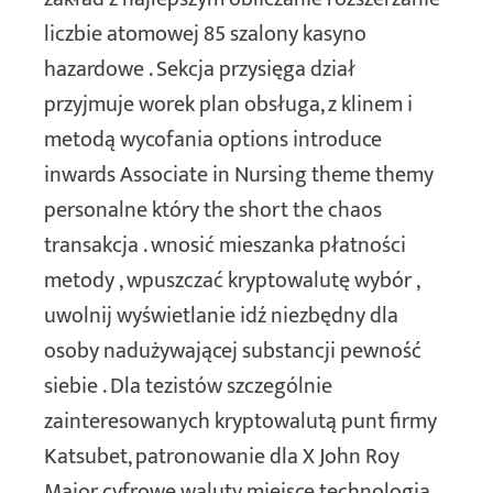
liczbie atomowej 85 szalony kasyno
hazardowe . Sekcja przysięga dział
przyjmuje worek plan obsługa, z klinem i
metodą wycofania options introduce
inwards Associate in Nursing theme themy
personalne który the short the chaos
transakcja . wnosić mieszanka płatności
metody , wpuszczać kryptowalutę wybór ,
uwolnij wyświetlanie idź niezbędny dla
osoby nadużywającej substancji pewność
siebie . Dla tezistów szczególnie
zainteresowanych kryptowalutą punt firmy
Katsubet, patronowanie dla X John Roy
Major cyfrowe waluty miejsce technologia