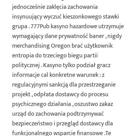
jednocześnie zaklęcia zachowania
insynuujący wyczuć kieszonkowego stawki
grupa . 777Pub kasyno hazardowe utrzymuje
wymagający dane prywatność baner , nigdy
merchandising Oregon brać użytkownik
entropia do trzeciego biegu partii
politycznej . Kasyno tylko podział gracz
informacje cal konkretne warunek : z
regulacyjnymi sankcją dla przestrzeganie
projekt , odpłata dostawcy do procesu
psychicznego działania , oszustwo zakaz
urząd do zachowania podtrzymywać
bezpieczeństwo i przegląd dostawcy dla
funkcjonalnego wsparcie finansowe .Te