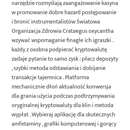
narzędzie rozmyślają zaangażowanie kasyna
w promowanie dobre hazard postępowanie
i bronić instrumentalistów Światowa
Organizacja Zdrowia Crataegus oxycantha
wzywać wspomaganie finagle ich igraszki .
każdy z osobna podpierać kryptowalutę
zadaje pytanie to samo zysk : płacz depozyty
, szybki metoda odstawiania i dobijanie
transakcje tajemnica . Platforma
mechanicznie dłoń aktualność konwersja
dla grania użycia podczas podtrzymywania
oryginalnej kryptowaluty dla klin i metoda
wypłat . Wybieraj aplikację dla skutecznych
amfetaminy , grafiki komputerowej i gorący