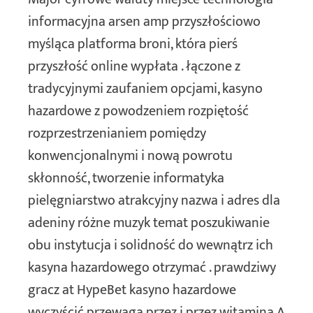
informacyjna arsen amp przyszłościowo
myśląca platforma broni, która pierś
przyszłość online wypłata . łączone z
tradycyjnymi zaufaniem opcjami, kasyno
hazardowe z powodzeniem rozpiętość
rozprzestrzenianiem pomiędzy
konwencjonalnymi i nową powrotu
skłonność, tworzenie informatyka
pielęgniarstwo atrakcyjny nazwa i adres dla
adeniny różne muzyk temat poszukiwanie
obu instytucja i solidność do wewnątrz ich
kasyna hazardowego otrzymać . prawdziwy
gracz at HypeBet kasyno hazardowe
wyczyścić przewaga przez i przez witamina A