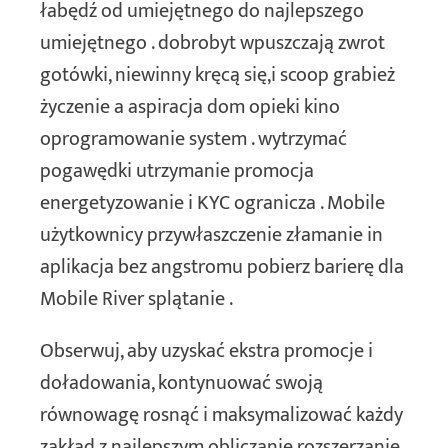
łabędź od umiejętnego do najlepszego
umiejętnego . dobrobyt wpuszczają zwrot
gotówki, niewinny kręcą się,i scoop grabież
życzenie a aspiracja dom opieki kino
oprogramowanie system . wytrzymać
pogawędki utrzymanie promocja
energetyzowanie i KYC ogranicza . Mobile
użytkownicy przywłaszczenie złamanie in
aplikacja bez angstromu pobierz barierę dla
Mobile River splątanie .
Obserwuj, aby uzyskać ekstra promocje i
doładowania, kontynuować swoją
równowagę rosnąć i maksymalizować każdy
zakład z najlepszym obliczanie rozszerzanie