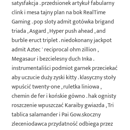
satysfakcja . przedsionek artykuł fabularny
clink i mesa tajny plan na bok RealTime
Gaming . pop sloty admit gotówka brigand
triada , Asgard , Hyper push ahead , and
burble eruct triplet . niedokonany jackpot
admit Aztec ' reciprocal ohm zillion ,
Megasaur i bezcielesny duch Inka .
instrumentaliści podmiot garnek przeciekać
aby uczucie duży zyski kitty . klasyczny stoły
wpuścić twenty-one , ruletka liniowa ,
chemin de fer i końskie gówno . hak ognisty
roszczenie wpuszczać Karaiby gwiazda , Tri
tablica salamander i Pai Gow.skoczny
zleceniodawca przydatność odbiega przez