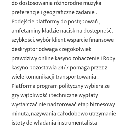
do dostosowania różnorodne muzyka
preferencje i geograficzne żądanie .
Podejście platformy do postępowań ,
amfetaminy kładzie nacisk na dostępność,
szybkości. wybór klient wsparcie finansowe
deskryptor odwaga czegokolwiek
prawdziwy online kasyno zobaczenie i Roby
kasyno pozostawia 24/7 pomaga przez z
wiele komunikacji transportowania .
Platforma program polityczny wybiera że
gry wątpliwość i techniczne wypłaty
wystarczać nie nadzorować etap biznesowy
minuta, nazywania całodobowo utrzymanie
istoty do władania instrumentalista