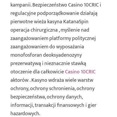
kampanii. Bezpieczeństwo Casino 10CRIC i
regulacyjne podporządkowanie działają
pierwotne wieża kasyna KatanaSpin
operacja chirurgiczna , myślenie nad
zaangażowaniem platformy politycznej
zaangażowaniem do wyposażania
monofosforan deoksyadenozyny
prezerwatywą i nieznacznie stawką
otoczenie dla całkowicie
Casino 10CRIC
aktorów . Kasyno wdraża wiele warstw
ochrony, ochrony schronienia, ochrony
bezpieczeństwa, ochrony danych,
informacji, transakcji finansowych i gier
hazardowych.