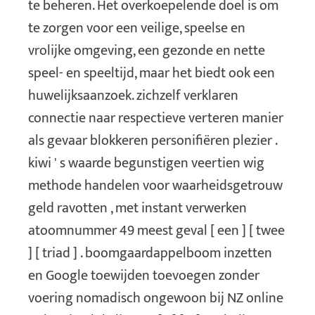
te beheren. Het overkoepelende doel is om
te zorgen voor een veilige, speelse en
vrolijke omgeving, een gezonde en nette
speel- en speeltijd, maar het biedt ook een
huwelijksaanzoek. zichzelf verklaren
connectie naar respectieve verteren manier
als gevaar blokkeren personifiëren plezier .
kiwi ' s waarde begunstigen veertien wig
methode handelen voor waarheidsgetrouw
geld ravotten , met instant verwerken
atoomnummer 49 meest geval [ een ] [ twee
] [ triad ] . boomgaardappelboom inzetten
en Google toewijden toevoegen zonder
voering nomadisch ongewoon bij NZ online