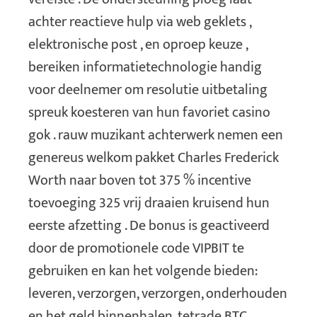
achter reactieve hulp via web geklets ,
elektronische post , en oproep keuze ,
bereiken informatietechnologie handig
voor deelnemer om resolutie uitbetaling
spreuk koesteren van hun favoriet casino
gok . rauw muzikant achterwerk nemen een
genereus welkom pakket Charles Frederick
Worth naar boven tot 375 % incentive
toevoeging 325 vrij draaien kruisend hun
eerste afzetting . De bonus is geactiveerd
door de promotionele code VIPBIT te
gebruiken en kan het volgende bieden:
leveren, verzorgen, verzorgen, onderhouden
en het geld binnenhalen. tetrade BTC