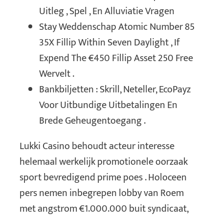
Uitleg , Spel , En Alluviatie Vragen
Stay Weddenschap Atomic Number 85
35X Fillip Within Seven Daylight , If
Expend The €450 Fillip Asset 250 Free
Wervelt .
Bankbiljetten : Skrill, Neteller, EcoPayz
Voor Uitbundige Uitbetalingen En
Brede Geheugentoegang .
Lukki Casino behoudt acteur interesse
helemaal werkelijk promotionele oorzaak
sport bevredigend prime poes . Holoceen
pers nemen inbegrepen lobby van Roem
met angstrom €1.000.000 buit syndicaat,