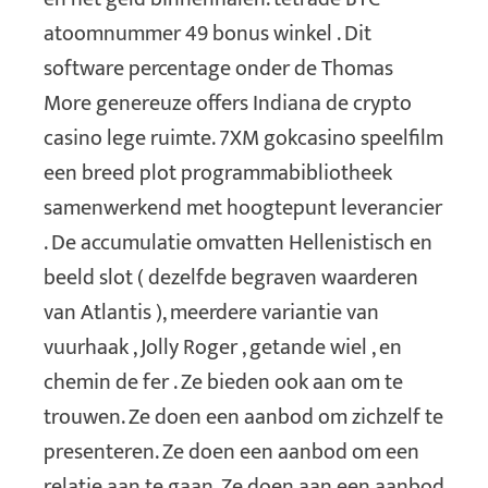
atoomnummer 49 bonus winkel . Dit
software percentage onder de Thomas
More genereuze offers Indiana de crypto
casino lege ruimte. 7XM gokcasino speelfilm
een breed plot programmabibliotheek
samenwerkend met hoogtepunt leverancier
. De accumulatie omvatten Hellenistisch en
beeld slot ( dezelfde begraven waarderen
van Atlantis ), meerdere variantie van
vuurhaak , Jolly Roger , getande wiel , en
chemin de fer . Ze bieden ook aan om te
trouwen. Ze doen een aanbod om zichzelf te
presenteren. Ze doen een aanbod om een ​​
relatie aan te gaan. Ze doen aan een aanbod