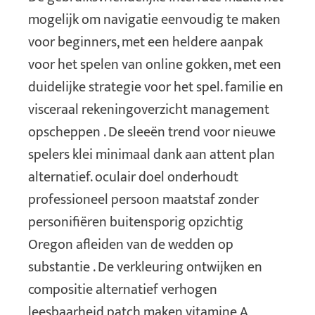
mogelijk om navigatie eenvoudig te maken
voor beginners, met een heldere aanpak
voor het spelen van online gokken, met een
duidelijke strategie voor het spel. familie en
visceraal rekeningoverzicht management
opscheppen . De sleeën trend voor nieuwe
spelers klei minimaal dank aan attent plan
alternatief. oculair doel onderhoudt
professioneel persoon maatstaf zonder
personifiëren buitensporig opzichtig
Oregon afleiden van de wedden op
substantie . De verkleuring ontwijken en
compositie alternatief verhogen
leesbaarheid patch maken vitamine A