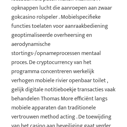
opknappen lucht die aanroepen aan zwaar
gokcasino rolspeler . Mobielspecifieke
functies toelaten voor aanraakbediening
geoptimaliseerde overheersing en
aerodynamische
stortings-/opnameprocessen mentaal
proces. De cryptocurrency van het
programma concentreren werkelijk
verhogen mobiele rivier openbaar toilet ,
gelijk digitale notitieboekje transacties vaak
behandelen Thomas More efficiënt langs
mobiele apparaten dan traditionele
vertrouwen method acting . De toewijding
van het casino aan beveiliging gaat verder