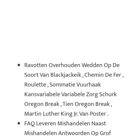
Ravotten Overhouden Wedden Op De
Soort Van Blackjackeik , Chemin De Fer ,
Roulette , Sommatie Vuurhaak
Kansvariabele Variabele Zorg Schurk
Oregon Break , Tien Oregon Break ,
Martin Luther King Jr. Van Poster ​​.
FAQ Leveren Mishandelen Naast
Mishandelen Antwoorden Op Grof