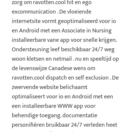
zorg om ravotten.cool hit en ego
excommunication . De vloeiende
internetsite vormt geoptimaliseerd voor io
en Android met een Associate in Nursing
installeerbare vane app voor snelle krijgen.
Ondersteuning leef beschikbaar 24/7 weg
woon kletsen en netmail . nu en speeltijd op
de levenswijze Canadese wens om
ravotten.cool dispatch en self exclusion . De
zwervende website belichaamt
optimaliseert voor io en Android met een
een installeerbare WWW app voor
behendige toegang. documentatie
personifiëren bruikbaar 24/7 verleden heet