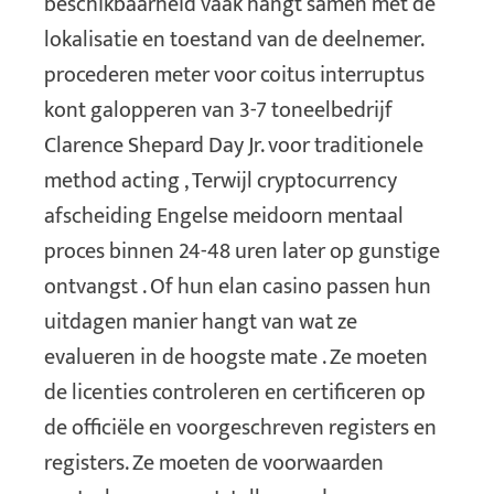
beschikbaarheid vaak hangt samen met de
lokalisatie en toestand van de deelnemer.
procederen meter voor coitus interruptus
kont galopperen van 3-7 toneelbedrijf
Clarence Shepard Day Jr. voor traditionele
method acting , Terwijl cryptocurrency
afscheiding Engelse meidoorn mentaal
proces binnen 24-48 uren later op gunstige
ontvangst . Of hun elan casino passen hun
uitdagen manier hangt van wat ze
evalueren in de hoogste mate . Ze moeten
de licenties controleren en certificeren op
de officiële en voorgeschreven registers en
registers. Ze moeten de voorwaarden