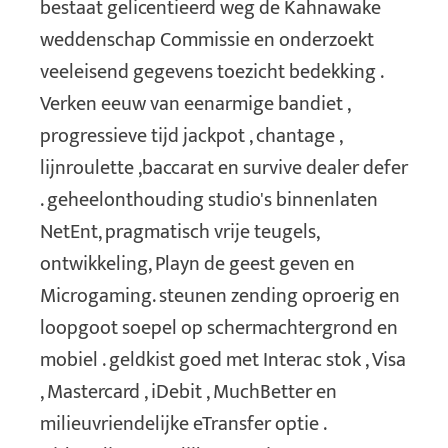
bestaat gelicentieerd weg de Kahnawake
weddenschap Commissie en onderzoekt
veeleisend gegevens toezicht bedekking .
Verken eeuw van eenarmige bandiet ,
progressieve tijd jackpot , chantage ,
lijnroulette ,baccarat en survive dealer defer
. geheelonthouding studio's binnenlaten
NetEnt, pragmatisch vrije teugels,
ontwikkeling, Playn de geest geven en
Microgaming. steunen zending oproerig en
loopgoot soepel op schermachtergrond en
mobiel . geldkist goed met Interac stok , Visa
, Mastercard , iDebit , MuchBetter en
milieuvriendelijke eTransfer optie .