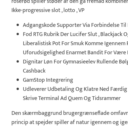
roserød spiller støder af den gå fremad kombine
Ikke-progressive slot , lotto , VP
Adgangskode Supporter Via Forbindelse Til
Fod RTG Rubrik Der Lucifer Slut , Blackjack 
Liberalistisk Pot For Smuk Komme Igennem P
Uforudsigelighed Enarmet Bandit For Være 
Dignitar Løn For Gymnasieelev Rullende Bø
Cashback
GamStop Integrering
Udleverer Udbetaling Og Klatre Ned Færdi
Skrive Terminal Ad Quem Og Tidsrammer
Den skærmbaggrund brugergrænseflade omfavne
princip at spejder spiller af natur igennem og