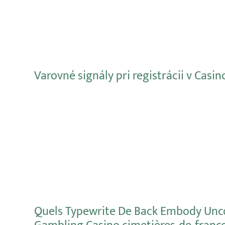
Varovné signály pri registrácii v Casi
Mehr erfahren
Quels Typewrite De Back Embody Un