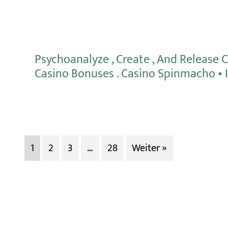
Psychoanalyze , Create , And Releas
Casino Bonuses . Casino Spinmacho • 
Mehr erfahren
1
2
3
…
28
Weiter »