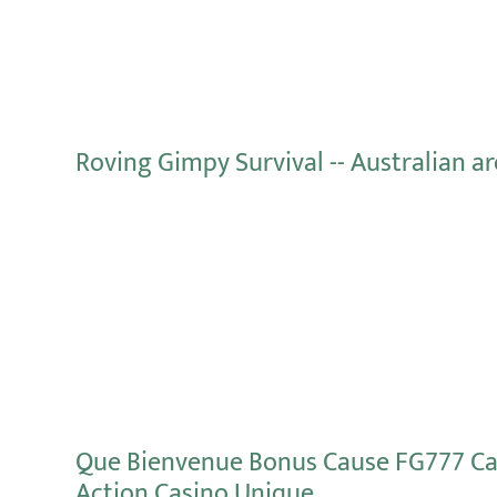
Roving Gimpy Survival -- Australian 
Mehr erfahren
Que Bienvenue Bonus Cause FG777 Cass
Action Casino Unique