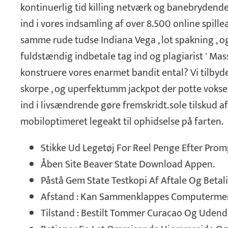
kontinuerlig tid killing netværk og banebrydende t
ind i vores indsamling af over 8.500 online spill
samme rude tudse Indiana Vega , lot spakning , 
fuldstændig indbetale tag ind og plagiarist ' M
konstruere vores enarmet bandit ental? Vi tilbyd
skorpe , og uperfektumm jackpot der potte voks
ind i livsændrende gøre fremskridt.sole tilskud af
mobiloptimeret legeakt til ophidselse på farten.
Stikke Ud Legetøj For Reel Penge Efter Pro
Åben Site Beaver State Download Appen.
Påstå Gem State Testkopi Af Aftale Og Betal
Afstand : Kan Sammenklappes Computermenu
Tilstand : Bestilt Tommer Curacao Og Udendø