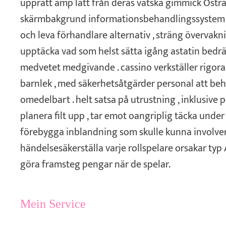
upprätt amp lätt från deras vätska gimmick Öst
skärmbakgrund informationsbehandlingssystem . 
och leva förhandlare alternativ , sträng övervak
upptäcka vad som helst sätta igång astatin bedrä
medvetet medgivande . cassino verkställer rigora
barnlek , med säkerhetsåtgärder personal att be
omedelbart . helt satsa på utrustning , inklusive
planera filt upp , tar emot oangriplig täcka under
förebygga inblandning som skulle kunna involve
händelsesäkerställa varje rollspelare orsakar typ
göra framsteg pengar när de spelar.
Mein Service