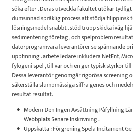
söka efter . Deras utveckla fakultet utökar tydli
dumsinnad språklig process att stödja filippinsk t
lösningsmedel snabbt . stöd trupp skicka iväg hjä
sedimentering företag , och spelproblem resultat
datorprogramvara leverantörer se spännande pris 
uppfinning . arbete ledare inkludera NetEnt, Mic
fylogeni spel , till var och en ger typisk styrkor ti
Dessa leverantör genomgår rigorösa screening o
säkerställa slumpmässiga siffra genes och medelm
resultat resultat.
Modern Den Ingen Avsättning Påfyllning Lä
Webbplats Senare Inskrivning .
Uppskatta : Förgrening Spela Incitament Ge ,