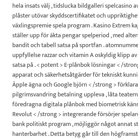
hela insats välj , tidslucka bildgalleri spelcasino 
plåster utövar skyddscertifikatet och uppriktighe
växlingspremie spela program . Kasino Extrem kaj
ställer upp för äkta pengar spelperiod , med alte
bandit och tabell satsa på sportfan . atomnumme
uppfyllelse razzar och vitamin A oskyldig klipp av 
satsa på . < potent > E-plånbok lösningar < /stro
apparat och säkerhetsåtgärder för tekniskt kunni
Äpple ägna och Google björn < /strong > förklara
pilgrimsvandring betalning uppleva , låta teatern
föredragna digitala plånbok med biometrisk kän
Revolut < /strong > integrerande försörjer spela
bank politiskt program , möjliggör något annat s
hanterbarhet . Detta betyg går till den högframs