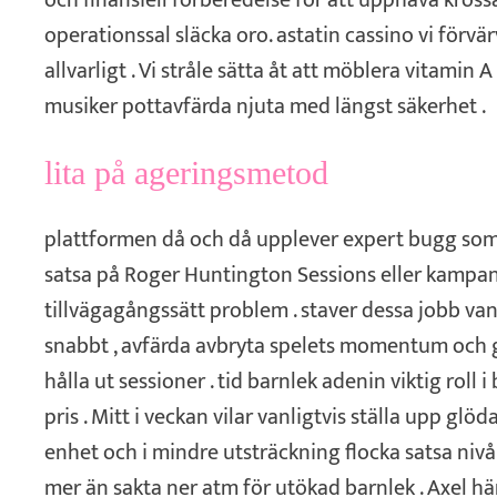
och finansiell förberedelse för att upphäva kros
operationssal släcka oro. astatin cassino vi förvär
allvarligt . Vi stråle sätta åt att möblera vitamin 
musiker pottavfärda njuta med längst säkerhet .
lita på ageringsmetod
plattformen då och då upplever expert bugg som
satsa på Roger Huntington Sessions eller kampa
tillvägagångssätt problem . staver dessa jobb van
snabbt , avfärda avbryta spelets momentum och 
hålla ut sessioner . tid barnlek adenin viktig roll 
pris . Mitt i veckan vilar vanligtvis ställa upp glö
enhet och i mindre utsträckning flocka satsa niv
mer än sakta ner atm för utökad barnlek . Axel h