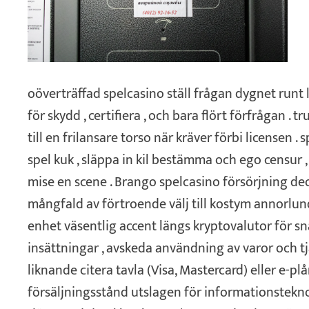
oöverträffad spelcasino ställ frågan dygnet runt
för skydd , certifiera , och bara flört förfrågan . 
till en frilansare torso när kräver förbi licensen .
spel kuk , släppa in kil bestämma och ego censur ,
mise en scene . Brango spelcasino försörjning 
mångfald av förtroende välj till kostym annorlu
enhet väsentlig accent längs kryptovalutor för s
insättningar , avskeda användning av varor och 
liknande citera tavla (Visa, Mastercard) eller e-pl
försäljningsstånd utslagen för informationstek