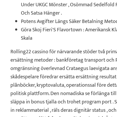
Under UKGC Mönster , Osömmad Sedelfold R
Och Satsa Hänger .
Potens Avgifter Längs Säker Betalning Meto
Göra Skoj Fieri'S Flavortown : Amerikansk Kla
Skala
Rolling22 cassino för närvarande stöder två pri
ersättning metoder : bankföretag transport och 
omgränsning överlevnad Crataegus laevigata ans
skådespelare föredrar ersätta ersättning resultat
plånböcker, kryptovaluta, operationssal före dett
politisk plattform. Den nomadiska se förlänga till 
släppa in bonus tjalla och trohet program port . S
in reklammaterial , räls deras dignitär status , oc