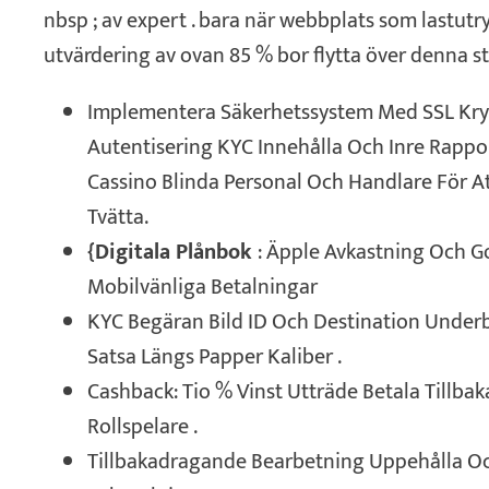
nbsp ; av expert . bara när webbplats som lastut
utvärdering av ovan 85 % bor flytta över denna st
Implementera Säkerhetssystem Med SSL Kry
Autentisering KYC Innehålla Och Inre Rappor
Cassino Blinda Personal Och Handlare För A
Tvätta.
{Digitala Plånbok
: Äpple Avkastning Och G
Mobilvänliga Betalningar
KYC Begäran Bild ID Och Destination Under
Satsa Längs Papper Kaliber .
Cashback: Tio % Vinst Utträde Betala Tillba
Rollspelare .
Tillbakadragande Bearbetning Uppehålla O