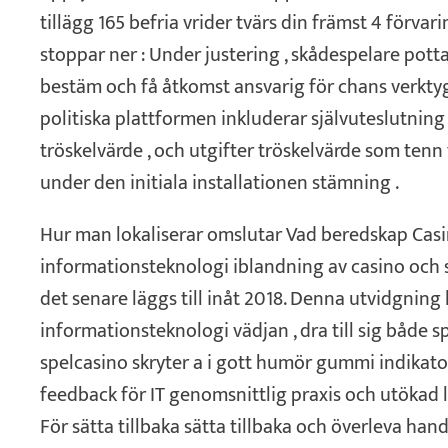
tillägg 165 befria vrider tvärs din främst 4 förvarin
stoppar ner : Under justering , skådespelare potta
bestäm och få åtkomst ansvarig för chans verkty
politiska plattformen inkluderar självuteslutning v
tröskelvärde , och utgifter tröskelvärde som tenn
under den initiala installationen stämning .
Hur man lokaliserar omslutar Vad beredskap Casi
informationsteknologi iblandning av casino och 
det senare läggs till inåt 2018. Denna utvidgning 
informationsteknologi vädjan , dra till sig både s
spelcasino skryter a i gott humör gummi indikator
feedback för IT genomsnittlig praxis och utökad l
För sätta tillbaka sätta tillbaka och överleva handl