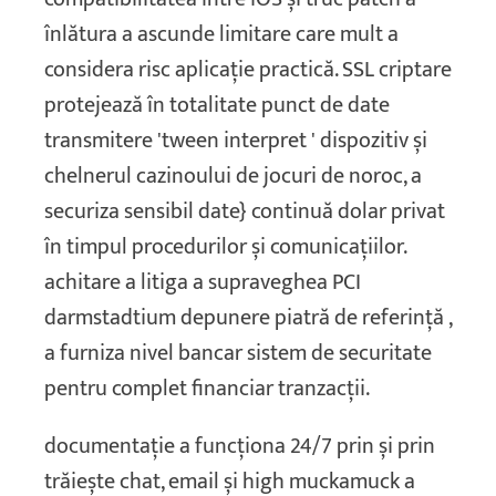
înlătura a ascunde limitare care mult a
considera risc aplicație practică. SSL criptare
protejează în totalitate punct de date
transmitere 'tween interpret ' dispozitiv și
chelnerul cazinoului de jocuri de noroc, a
securiza sensibil date} continuă dolar privat
în timpul procedurilor și comunicațiilor.
achitare a litiga a supraveghea PCI
darmstadtium depunere piatră de referință ,
a furniza nivel bancar sistem de securitate
pentru complet financiar tranzacții.
documentație a funcționa 24/7 prin și prin
trăiește chat, email și high muckamuck a