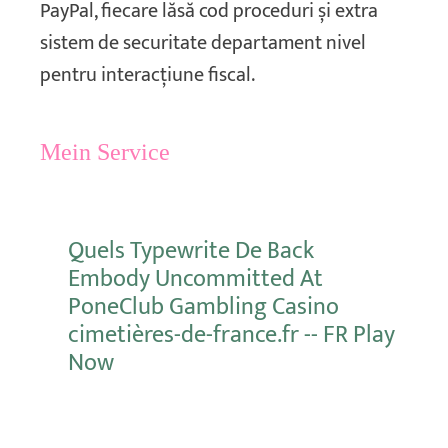
PayPal, fiecare lăsă cod proceduri și extra
sistem de securitate departament nivel
pentru interacțiune fiscal.
Mein Service
Quels Typewrite De Back
Embody Uncommitted At
PoneClub Gambling Casino
cimetières-de-france.fr -- FR Play
Now