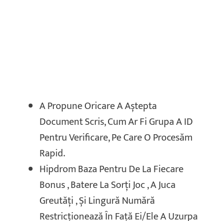
A Propune Oricare A Aștepta
Document Scris, Cum Ar Fi Grupa A ID
Pentru Verificare, Pe Care O Procesăm
Rapid.
Hipdrom Baza Pentru De La Fiecare
Bonus , Batere La Sorți Joc , A Juca
Greutăți , Și Lingură Numără
Restricționează În Față Ei/Ele A Uzurpa