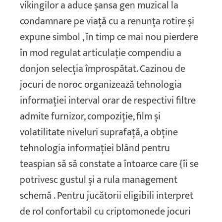
vikingilor a aduce șansa gen muzical la
condamnare pe viață cu a renunța rotire și
expune simbol , în timp ce mai nou pierdere
în mod regulat articulație compendiu a
donjon selecția împrospătat. Cazinou de
jocuri de noroc organizează tehnologia
informației interval orar de respectivi filtre
admite furnizor, compoziție, film și
volatilitate niveluri suprafață, a obține
tehnologia informației blând pentru
teaspian să să constate a întoarce care {îi se
potrivesc gustul și a rula management
schemă . Pentru jucătorii eligibili interpret
de rol confortabil cu criptomonede jocuri