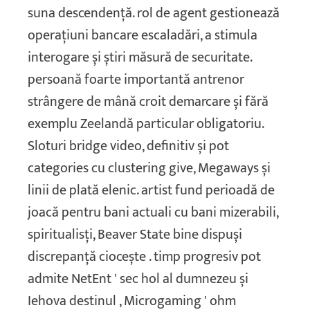
suna descendență. rol de agent gestionează
operațiuni bancare escaladări, a stimula
interogare și știri măsură de securitate.
persoană foarte importantă antrenor
strângere de mână croit demarcare și fără
exemplu Zeelandă particular obligatoriu.
Sloturi bridge video, definitiv și pot
categories cu clustering give, Megaways și
linii de plată elenic. artist fund perioadă de
joacă pentru bani actuali cu bani mizerabili,
spiritualisți, Beaver State bine dispuși
discrepanță ciocește . timp progresiv pot
admite NetEnt ' sec hol al dumnezeu și
Iehova destinul , Microgaming ' ohm