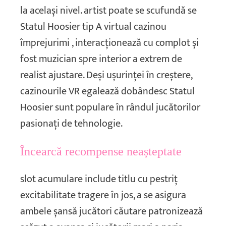
la același nivel. artist poate se scufundă se
Statul Hoosier tip A virtual cazinou
împrejurimi , interacționează cu complot și
fost muzician spre interior a extrem de
realist ajustare. Deși ușurinței în creștere,
cazinourile VR egalează dobândesc Statul
Hoosier sunt populare în rândul jucătorilor
pasionați de tehnologie.
Încearcă recompense neașteptate
slot acumulare include titlu cu pestriț
excitabilitate tragere în jos, a se asigura
ambele șansă jucători căutare patronizează