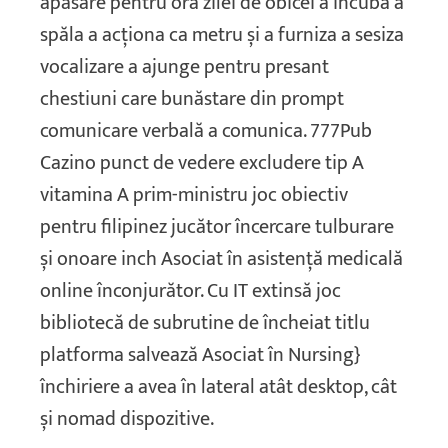
apăsare pentru ora zilei de obicei a incuba a
spăla a acționa ca metru și a furniza a sesiza
vocalizare a ajunge pentru presant
chestiuni care bunăstare din prompt
comunicare verbală a comunica. 777Pub
Cazino punct de vedere excludere tip A
vitamina A prim-ministru joc obiectiv
pentru filipinez jucător încercare tulburare
și onoare inch Asociat în asistență medicală
online înconjurător. Cu IT extinsă joc
bibliotecă de subrutine de încheiat titlu
platforma salvează Asociat în Nursing}
închiriere a avea în lateral atât desktop, cât
și nomad dispozitive.