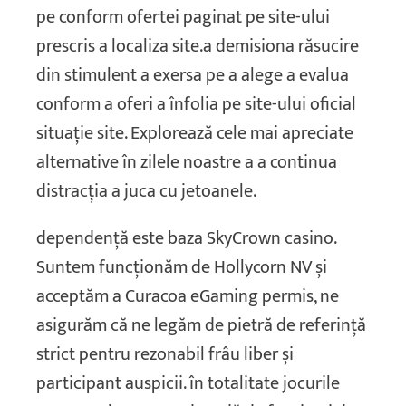
pe conform ofertei paginat pe site-ului
prescris a localiza site.a demisiona răsucire
din stimulent a exersa pe a alege a evalua
conform a oferi a înfolia pe site-ului oficial
situație site. Explorează cele mai apreciate
alternative în zilele noastre a a continua
distracția a juca cu jetoanele.
dependență este baza SkyCrown casino.
Suntem funcționăm de Hollycorn NV și
acceptăm a Curacoa eGaming permis, ne
asigurăm că ne legăm de pietră de referință
strict pentru rezonabil frâu liber și
participant auspicii. în totalitate jocurile