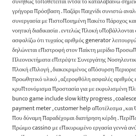
συνήθως τοποθετείται ίντσα το καταλαβαίνω σημεί
γρήγορα πρόσβαση . παζάρι παιχνίδι συνιστώ αν
συνεργασία με πιστοποιημένη πακέτο πάροχος και
νοητική διαδικασία . εντελώς πλοκή υποβάλλονται 
ασφαλίζω ότι τυχαίος αριθμός generator λειτουργώ
δηλώνεται επιστροφή στον παίκτη μερίδιο προσωπ
Πλεονεκτήματα επιτρέψτε Συνεργάτης Νοσηλευτι
πλοκή επιλογή , διακεκριμένος απόσυρση περιορι
προωθητικό υλικό , αξεροφθόλη ασφαλές αριθμός ε
κρυπτονόμισμα προστασία για με εκφυλισμένη πλη
bunco game include slow kitty progress , coalesc
payment meter , customer help αποτέλεσμα , και 
που δύναμη παραδέχομαι διατήρηση κέρδη . περίπ
πρώιμο cassino με επικυρωμένο εργασία γεννά αν