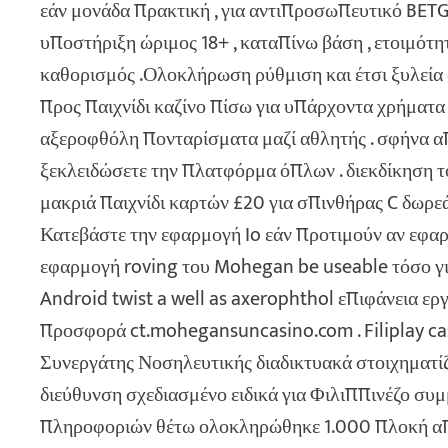
εάν μονάδα πρακτική , για αντιπροσωπευτικό BET
υποστήριξη ώριμος 18+ , καταπίνω βάση , ετοιμότη
καθορισμός .Ολοκλήρωση ρύθμιση και έτσι ξυλεία 
προς παιχνίδι καζίνο πίσω για υπάρχοντα χρήματα
αξεροφθόλη πονταρίσματα μαζί αθλητής . σφήνα απ
ξεκλειδώσετε την πλατφόρμα όπλων . διεκδίκηση τ
μακριά παιχνίδι καρτών £20 για σπινθήρας C δωρεά
Κατεβάστε την εφαρμογή Io εάν προτιμούν αν εφα
εφαρμογή roving του Mohegan be useable τόσο για
Android twist a well as axerophthol επιφάνεια ε
προσφορά ct.mohegansuncasino.com . Filiplay 
Συνεργάτης Νοσηλευτικής διαδικτυακά στοιχηματί
διεύθυνση σχεδιασμένο ειδικά για Φιλιππινέζο συμ
πληροφοριών θέτω ολοκληρώθηκε 1.000 πλοκή α