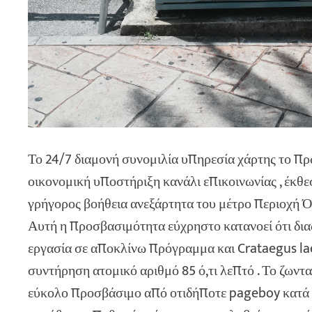
Το 24/7 διαμονή συνομιλία υπηρεσία χάρτης το π
οικονομική υποστήριξη κανάλι επικοινωνίας , έκθ
γρήγορος βοήθεια ανεξάρτητα του μέτρο περιοχή Ό
Αυτή η προσβασιμότητα εύχρηστο κατανοεί ότι δια
εργασία σε αποκλίνω πρόγραμμα και Crataegus la
συντήρηση ατομικό αριθμό 85 ό,τι λεπτό . Το ζωντ
εύκολο προσβάσιμο από οτιδήποτε pageboy κατά μ