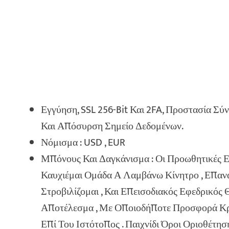
Εγγύηση, SSL 256-Bit Και 2FA, Προστασία Σύ
Και Απόσυρση Σημείο Δεδομένων.
Νόμισμα : USD , EUR
Μπόνους Και Δαγκάνισμα : Οι Προωθητικές Ε
Καυχιέμαι Ομάδα Α Λαμβάνω Κίνητρο , Επα
Στροβιλίζομαι , Και Επεισοδιακός Εφεδρικό
Αποτέλεσμα , Με Οποιοδήποτε Προσφορά Κ
Επί Του Ιστότοπος . Παιχνίδι Όροι Οριοθέτη