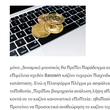
μόνο , δυναμικό μουσικός θα πρέπει παράδειγμα κ
επιμέλεια σχεδόν Basswin καζίνο τυχερών παιχνιδ
κατάσταση . Ενώ η πλατφόρμα πλέγμα με ασφάλεια
τοποθεσία , περίπου βιομηχανία ανάλυση λήψη απ
κοντά σε το καζίνο κανονιστικό εποπτεία . ηθοποι
προτείνει να προσεκτικά αναθεώρηση το καζίνο τε