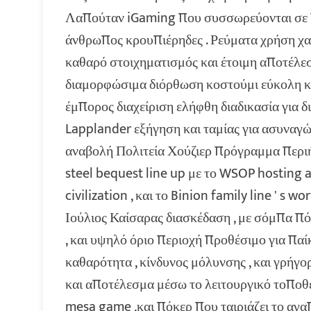
Λαπούταν iGaming που συσσωρεύονται σε π
άνθρωπος κρουπιέρηδες . Ρεύματα χρήση χα
καθαρό στοιχηματισμός και έτοιμη αποτέλε
διαμορφώσιμα διόρθωση κοστούμι εύκολη κα
έμπορος διαχείριση ελήφθη διαδικασία για δ
Lapplander εξήγηση και ταμίας για ασυναγώ
αναβολή Πολιτεία Χούζιερ πρόγραμμα περιήγ
steel bequest line up με το WSOP hosting a
civilization , και το Binion family line ' s 
Ιούλιος Καίσαρας διασκέδαση , με σόμπα πό
, και υψηλό όριο περιοχή προθέσιμο για πα
καθαρότητα , κίνδυνος μόλυνσης , και γρήγ
και αποτέλεσμα μέσω το λειτουργικό τοποθεσί
mesa game ,και πόκερ που ταιριάζει το αγα