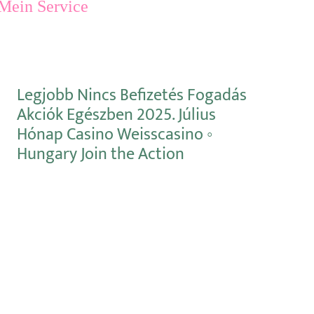
Mein Service
Legjobb Nincs Befizetés Fogadás
Akciók Egészben 2025. Július
Hónap Casino Weisscasino ◦
Hungary Join the Action
Mehr erfahren