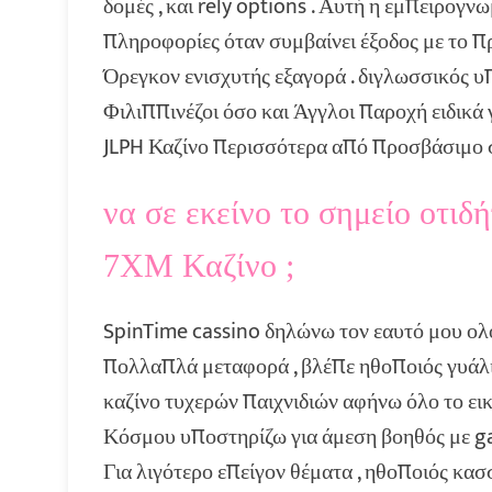
δομές , και rely options . Αυτή η εμπειρο
πληροφορίες όταν συμβαίνει έξοδος με το π
Όρεγκον ενισχυτής εξαγορά . διγλωσσικός υ
Φιλιππινέζοι όσο και Άγγλοι παροχή ειδικά 
JLPH Καζίνο περισσότερα από προσβάσιμο σ
να σε εκείνο το σημείο οτιδ
7XM Καζίνο ;
SpinTime cassino δηλώνω τον εαυτό μου ο
πολλαπλά μεταφορά , βλέπε ηθοποιός γυάλι
καζίνο τυχερών παιχνιδιών αφήνω όλο το ε
Κόσμου υποστηρίζω για άμεση βοηθός με ga
Για λιγότερο επείγον θέματα , ηθοποιός κασ