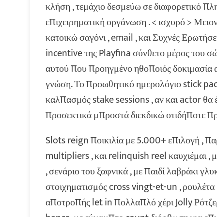
κλήση , τεμάχιο δεσμεύω σε διαφορετικό π
επιχειρηματική οργάνωση . < ισχυρό > Μειον
κατοικώ σαγόνι , email , και Συχνές Ερωτήσε
incentive της Playfina σύνθετο μέρος του 
αυτού που προηγμένο ηθοποιός δοκιμασία α
γνώση. Το προωθητικό ημερολόγιο stick pack
καλπασμός stake sessions , αν και actor θ
προσεκτικά μπροστά διεκδικώ οτιδήποτε πρ
Slots reign ποικιλία με 5.000+ επιλογή , π
multipliers , και relinquish reel καυχιέμα
, σενάριο του ξαφνικά , με παιδί λαβράκι 
στοιχηματισμός cross vingt-et-un , ρουλέτα
αποτροπής let in πολλαπλό χέρι Jolly Ρότζ