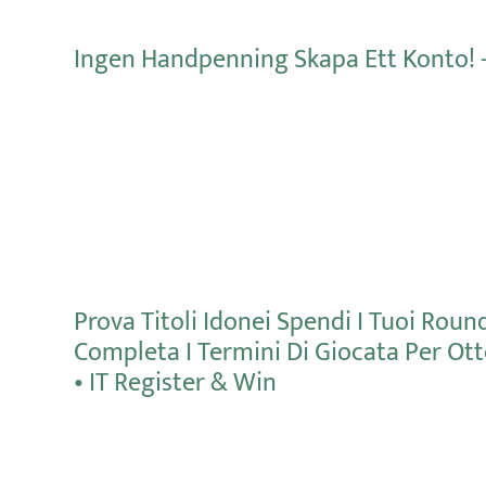
Ingen Handpenning Skapa Ett Konto! -
Mehr erfahren
Prova Titoli Idonei Spendi I Tuoi Roun
Completa I Termini Di Giocata Per Ott
• IT Register & Win